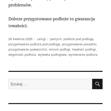
problemów.
Dobrze przygotowane podłoże to gwarancja
trwałości.
Data
Kategorie
Tagi
26 kwietnia 2026
usługi
jastrych
,
podłoże pod podłogę
,
publikacji
przygotowanie podłoża pod podłogę
,
przygotowanie posadzki
,
przygotowanie powierzchni
,
remont podłogi
,
trwałość podłogi
,
wilgotność podłoża
,
wylewka podłogowa
,
wyrównanie podłoża
SZU
Szukaj: