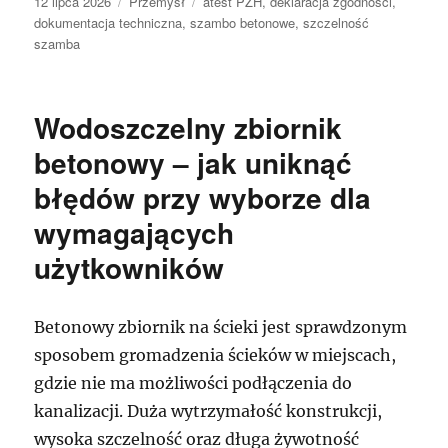
Data
Kategorie
Tagi
12 lipca 2026
Przemysł
atest PZH
,
deklaracja zgodności
,
publikacji
dokumentacja techniczna
,
szambo betonowe
,
szczelność
szamba
Wodoszczelny zbiornik
betonowy – jak uniknąć
błędów przy wyborze dla
wymagających
użytkowników
Betonowy zbiornik na ścieki jest sprawdzonym
sposobem gromadzenia ścieków w miejscach,
gdzie nie ma możliwości podłączenia do
kanalizacji. Duża wytrzymałość konstrukcji,
wysoka szczelność oraz długa żywotność