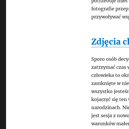
potrzebuje mieć
fotografie przep
przywoływać wsp
Zdjęcia 
Sporo osób decy
zatrzymać czas 
człowieka to ok
zamknięte w niew
wszystko jesteś
kojarzyć się ten
narodzinach. Nie
jest sesja z no
warunków małem