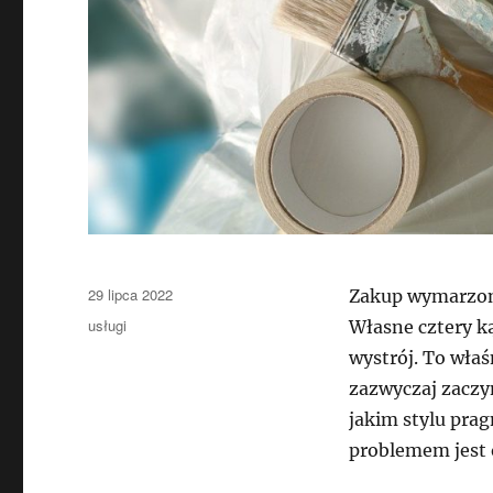
Data
29 lipca 2022
Zakup wymarzone
publikacji
Kategorie
usługi
Własne cztery ką
wystrój. To wła
zazwyczaj zaczy
jakim stylu pra
problemem jest 