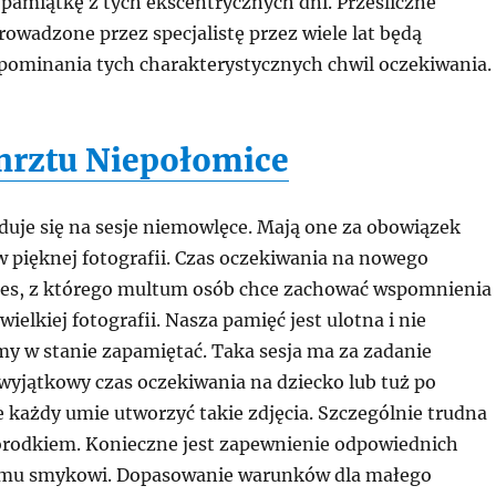
 pamiątkę z tych ekscentrycznych dni. Prześliczne
rowadzone przez specjalistę przez wiele lat będą
ominania tych charakterystycznych chwil oczekiwania.
chrztu Niepołomice
duje się na sesje niemowlęce. Mają one za obowiązek
w pięknej fotografii. Czas oczekiwania na nowego
res, z którego multum osób chce zachować wspomnienia
ielkiej fotografii. Nasza pamięć jest ulotna i nie
my w stanie zapamiętać. Taka sesja ma za zadanie
 wyjątkowy czas oczekiwania na dziecko lub tuż po
 każdy umie utworzyć takie zdjęcia. Szczególnie trudna
worodkiem. Konieczne jest zapewnienie odpowiednich
u smykowi. Dopasowanie warunków dla małego