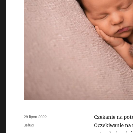
Data
28 lipca 2022
Czekanie na pot
publikacji
Kategorie
usługi
Oczekiwanie na 