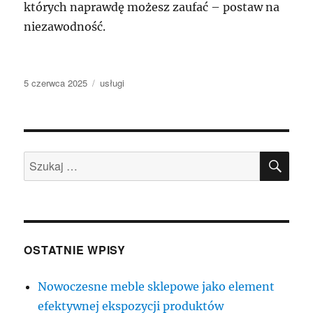
których naprawdę możesz zaufać – postaw na
niezawodność.
Data
Kategorie
5 czerwca 2025
usługi
publikacji
SZU
Szukaj:
OSTATNIE WPISY
Nowoczesne meble sklepowe jako element
efektywnej ekspozycji produktów