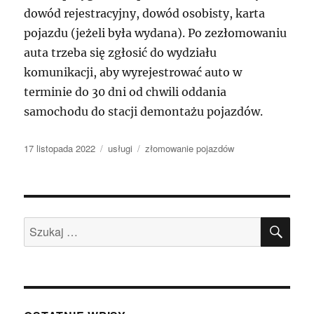
dowód rejestracyjny, dowód osobisty, karta
pojazdu (jeżeli była wydana). Po zezłomowaniu
auta trzeba się zgłosić do wydziału
komunikacji, aby wyrejestrować auto w
terminie do 30 dni od chwili oddania
samochodu do stacji demontażu pojazdów.
Data
Kategorie
Tagi
17 listopada 2022
usługi
złomowanie pojazdów
publikacji
SZU
Szukaj: