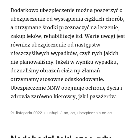
Dodatkowo ubezpieczenie można poszerzyć o
ubezpieczenie od wystąpienia ciężkich chorób,
a otrzymane środki przeznaczyć na leczenie,
zakup leków, rehabilitacje itd. Warte uwagi jest
również ubezpieczenie od następstw
nieszczęśliwych wypadków, czyli tych jakich
nie planowaliśmy. Jeżeli w wyniku wypadku,
doznaliśmy obrażeń ciała np złamań
otrzymamy stosowne odszkodowanie.
Ubezpieczenie NNW obejmuje ochronę życia i
zdrowia zarówno kierowcy, jak i pasażerów.
Data
Kategorie
Tagi
21 listopada 2022
usługi
ac
,
oc
,
ubezpiecznia oc ac
publikacji