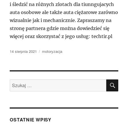
i śledzić na różnych zlotach dla tiunngujacych
auta osobowe ale także auta ciężarowe zarówno
wizualnie jak i mechanicznie. Zapraszamy na
stronę partnera gdzie można dowiedzieć się
więcej oraz skorzystać z jego usług: techtir.pl
Data
Kategorie
14 sierpnia 2021
motoryzacja
publikacji
SZU
Szukaj:
OSTATNIE WPISY