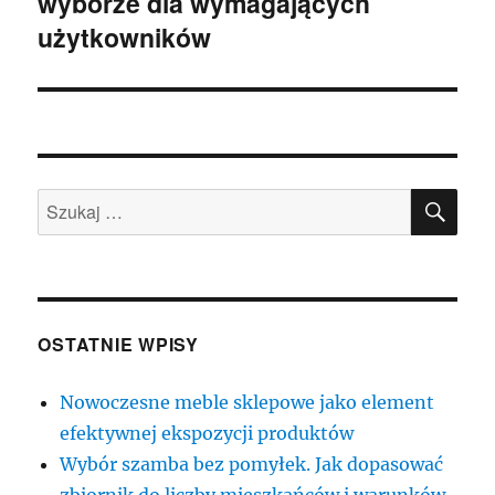
wyborze dla wymagających
użytkowników
SZU
Szukaj:
OSTATNIE WPISY
Nowoczesne meble sklepowe jako element
efektywnej ekspozycji produktów
Wybór szamba bez pomyłek. Jak dopasować
zbiornik do liczby mieszkańców i warunków