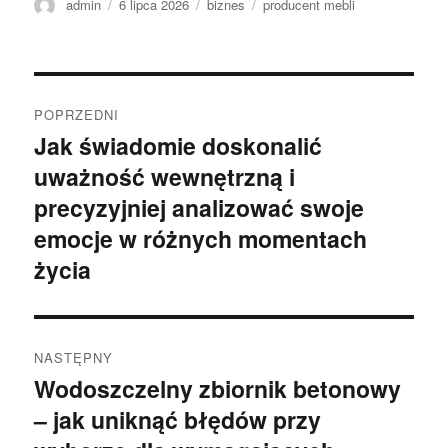
Autor
Data
Kategorie
Tagi
admin
6 lipca 2026
biznes
producent mebli
publikacji
Nawigacja
POPRZEDNI
wpisu
Jak świadomie doskonalić
Poprzedni
uważność wewnętrzną i
wpis:
precyzyjniej analizować swoje
emocje w różnych momentach
życia
NASTĘPNY
Wodoszczelny zbiornik betonowy
Następny
– jak uniknąć błędów przy
wpis: