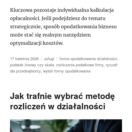
Kluczowa pozostaje indywidualna kalkulacja
opłacalności. Jeśli podejdziesz do tematu
strategicznie, sposób opodatkowania biznesu
może stać się realnym narzędziem
optymalizacji kosztów.
Data
Kategorie
Tagi
17 kwietnia 2026
usługi
forma opodatkowania działalności
,
publikacji
podatek liniowy czy skala
,
rozliczenia podatkowe firmy
,
ryczałt
dla przedsiębiorcy
,
wybór formy opodatkowania
Jak trafnie wybrać metodę
rozliczeń w działalności